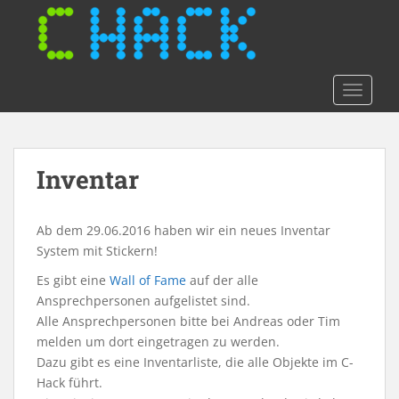
S
k
i
p
t
TOGGLE
o
m
a
Inventar
i
n
c
Ab dem 29.06.2016 haben wir ein neues Inventar
o
System mit Stickern!
n
t
Es gibt eine
Wall of Fame
auf der alle
e
Ansprechpersonen aufgelistet sind.
n
Alle Ansprechpersonen bitte bei Andreas oder Tim
t
melden um dort eingetragen zu werden.
Dazu gibt es eine Inventarliste, die alle Objekte im C-
Hack führt.