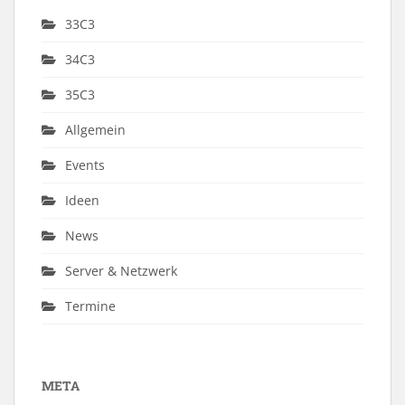
33C3
34C3
35C3
Allgemein
Events
Ideen
News
Server & Netzwerk
Termine
META