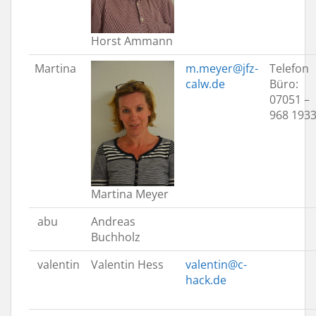
Horst Ammann
Martina
m.meyer@jfz-
Telefon
calw.de
Büro:
07051 –
968 193
Martina Meyer
abu
Andreas
Buchholz
valentin
Valentin Hess
valentin@c-
hack.de