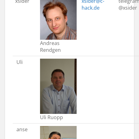
xsider
xsider@c-
telegram
hack.de
@xsider
Andreas
Rendgen
Uli
Uli Ruopp
anse