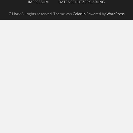
IMPRESSUM
DATENSCHUTZERKLÄRUNG
C-Hack
All rights reserved. Theme von
Colorlib
Powered by
WordPress