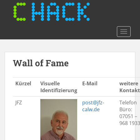
S
k
i
p
t
TOGGLE
o
m
a
Wall of Fame
i
n
c
o
Kürzel
Visuelle
E-Mail
weitere
n
Identifizierung
Kontakt
t
JFZ
post@jfz-
Telefon
e
calw.de
Büro:
n
07051 –
t
968 193