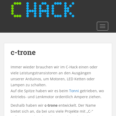
S
k
i
p
t
TOGGLE
o
m
a
c-trone
i
n
c
Immer wieder brauchen wir im C-Hack einen oder
o
viele Leistungstransistoren an den Ausgängen
n
unserer Arduinos, um Motoren, LED Ketten oder
t
Lampen zu schalten.
e
Auf die Spitze haben wir es beim
Tonni
getrieben, wo
n
Antriebs- und Lenkmotor ordentlich Ampere ziehen.
t
Deshalb haben wir
c-trone
entwickelt. Der Name
bietet sich an, da bei uns viele Projekte mit „C-“