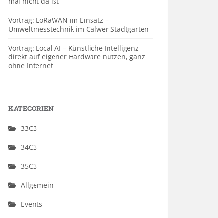
mal nicht da ist
Vortrag: LoRaWAN im Einsatz –
Umweltmesstechnik im Calwer Stadtgarten
Vortrag: Local AI – Künstliche Intelligenz
direkt auf eigener Hardware nutzen, ganz
ohne Internet
KATEGORIEN
33C3
34C3
35C3
Allgemein
Events