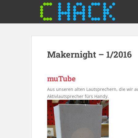
S
k
i
p
t
o
m
Makernight – 1/2016
a
i
n
c
muTube
o
n
Aus unseren alten Lautsprechern, die wir a
t
Aktivlautsprecher fürs Handy.
e
n
t