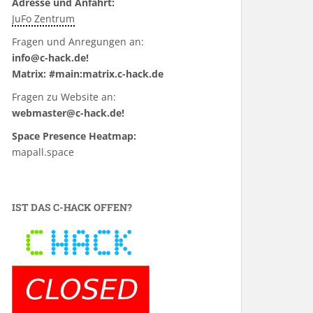
Adresse und Anfahrt:
JuFo Zentrum
Fragen und Anregungen an:
info@c-hack.de!
Matrix: #main:matrix.c-hack.de
Fragen zu Website an:
webmaster@c-hack.de!
Space Presence Heatmap:
mapall.space
IST DAS C-HACK OFFEN?