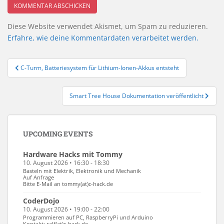
Diese Website verwendet Akismet, um Spam zu reduzieren.
Erfahre, wie deine Kommentardaten verarbeitet werden.
Beitragsnavigation
C-Turm, Batteriesystem für Lithium-Ionen-Akkus entsteht
Smart Tree House Dokumentation veröffentlicht
UPCOMING EVENTS
Hardware Hacks mit Tommy
10. August 2026 • 16:30 - 18:30
Basteln mit Elektrik, Elektronik und Mechanik
Auf Anfrage
Bitte E-Mail an tommy(at)c-hack.de
CoderDojo
10. August 2026 • 19:00 - 22:00
Programmieren auf PC, RaspberryPi und Arduino
Kontakt: ralf(at)c-hack.de