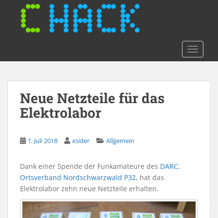
S
k
i
p
t
TOGGLE
o
m
a
Neue Netzteile für das
i
n
Elektrolabor
c
o
n
1. Juli 2018
xsider
Allgemein
t
e
Dank einer Spende der Funkamateure des
DARC
,
n
Ortsverband Nordschwarzwald P32
, hat das
t
Elektrolabor zehn neue Netzteile erhalten.