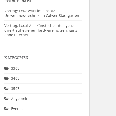
mal nicht da ist
Vortrag: LoRaWAN im Einsatz –
Umweltmesstechnik im Calwer Stadtgarten
Vortrag: Local AI – Künstliche Intelligenz
direkt auf eigener Hardware nutzen, ganz
ohne Internet
KATEGORIEN
33C3
34C3
35C3
Allgemein
Events