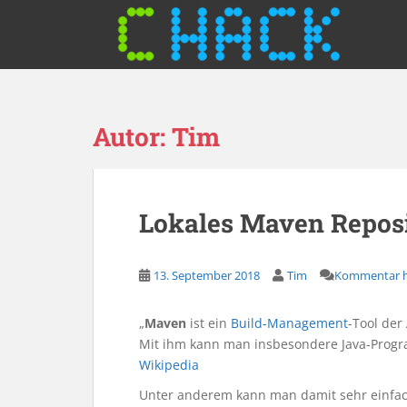
S
k
i
p
t
o
Autor:
Tim
m
a
i
n
Lokales Maven Repos
c
o
n
13. September 2018
Tim
Kommentar h
t
e
n
„
Maven
ist ein
Build-Management
-Tool der
t
Mit ihm kann man insbesondere Java-Progra
Wikipedia
Unter anderem kann man damit sehr einfach