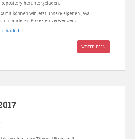
Repository heruntergeladen.
 Damit können wir jetzt unsere eigenen Java
ach in anderen Projekten verwenden.
.c-hack.de.
WEITERLESEN
2017
en
e Makernight zum Thema Ultraschall.