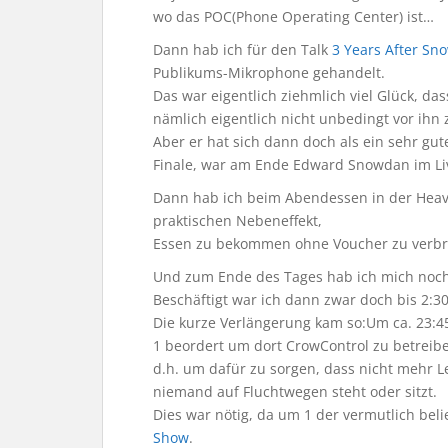
wo das POC(Phone Operating Center) ist…
Dann hab ich für den Talk
3 Years After Sno
Publikums-Mikrophone gehandelt.
Das war eigentlich ziehmlich viel Glück, dass
nämlich eigentlich nicht unbedingt vor ihn 
Aber er hat sich dann doch als ein sehr gute
Finale, war am Ende Edward Snowdan im Liv
Dann hab ich beim Abendessen in der Hea
praktischen Nebeneffekt,
Essen zu bekommen ohne Voucher zu verb
Und zum Ende des Tages hab ich mich noch 
Beschäftigt war ich dann zwar doch bis 2:30
Die kurze Verlängerung kam so:Um ca. 23:4
1 beordert um dort CrowControl zu betreib
d.h. um dafür zu sorgen, dass nicht mehr Le
niemand auf Fluchtwegen steht oder sitzt.
Dies war nötig, da um 1 der vermutlich bel
Show
.