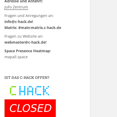
Adresse und Anfahrt:
JuFo Zentrum
Fragen und Anregungen an:
info@c-hack.de!
Matrix: #main:matrix.c-hack.de
Fragen zu Website an:
webmaster@c-hack.de!
Space Presence Heatmap:
mapall.space
IST DAS C-HACK OFFEN?