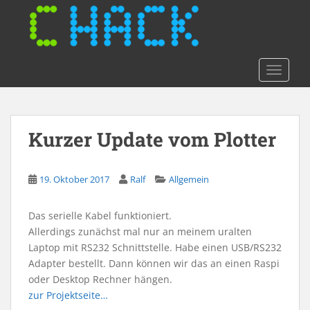
S
k
i
p
t
TOGGLE
o
m
a
Kurzer Update vom Plotter
i
n
c
19. Oktober 2017
Ralf
Allgemein
o
n
t
Das serielle Kabel funktioniert.
e
Allerdings zunächst mal nur an meinem uralten
n
Laptop mit RS232 Schnittstelle. Habe einen USB/RS232
t
Adapter bestellt. Dann können wir das an einen Raspi
oder Desktop Rechner hängen.
zur Projektseite…