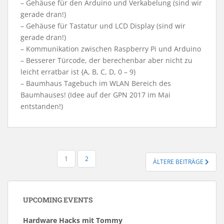
– Gehäuse für den Arduino und Verkabelung (sind wir
gerade dran!)
– Gehäuse für Tastatur und LCD Display (sind wir
gerade dran!)
– Kommunikation zwischen Raspberry Pi und Arduino
– Besserer Türcode, der berechenbar aber nicht zu
leicht erratbar ist {A, B, C, D, 0 – 9)
– Baumhaus Tagebuch im WLAN Bereich des
Baumhauses! (Idee auf der GPN 2017 im Mai
entstanden!)
SEITENNUMMERIERUNG
1
2
ÄLTERE BEITRÄGE
DER
BEITRÄGE
UPCOMING EVENTS
Hardware Hacks mit Tommy