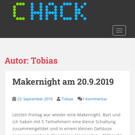
S
k
i
p
t
TOGGLE
o
m
a
Autor:
Tobias
i
n
c
Makernight am 20.9.2019
o
n
t
23. September 2019
Tobias
1 Kommentar
e
n
t
Letzten Freitag war wieder eine Makernight. Bart und
ich haben mit 5 Teilnehmern eine kleine Schaltung
zusammengelötet und in einem kleinen Gehäuse