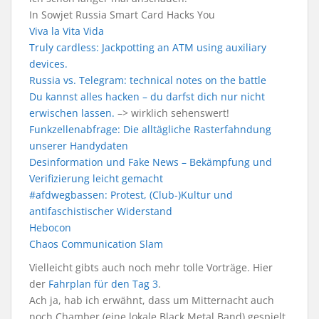
In Sowjet Russia Smart Card Hacks You
Viva la Vita Vida
Truly cardless: Jackpotting an ATM using auxiliary
devices.
Russia vs. Telegram: technical notes on the battle
Du kannst alles hacken – du darfst dich nur nicht
erwischen lassen.
–> wirklich sehenswert!
Funkzellenabfrage: Die alltägliche Rasterfahndung
unserer Handydaten
Desinformation und Fake News – Bekämpfung und
Verifizierung leicht gemacht
#afdwegbassen: Protest, (Club-)Kultur und
antifaschistischer Widerstand
Hebocon
Chaos Communication Slam
Vielleicht gibts auch noch mehr tolle Vorträge. Hier
der
Fahrplan für den Tag 3
.
Ach ja, hab ich erwähnt, dass um Mitternacht auch
noch Chamber (eine lokale Black Metal Band) gespielt